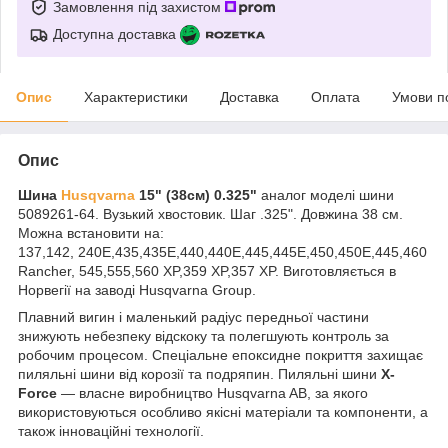
Замовлення під захистом
Доступна доставка
Опис
Характеристики
Доставка
Оплата
Умови п
Опис
Шина
Husqvarna
15" (38см) 0.325"
аналог моделі шини
5089261-64. Вузький хвостовик. Шаг .325". Довжина 38 см.
Можна встановити на:
137,142, 240E,435,435Е,440,440E,445,445E,450,450E,445,460
Rancher, 545,555,560 XP,359 XP,357 XP. Виготовляється в
Норвегії на заводі Husqvarna Group.
Плавний вигин і маленький радіус передньої частини
знижують небезпеку відскоку та полегшують контроль за
робочим процесом. Спеціальне епоксидне покриття захищає
пиляльні шини від корозії та подряпин. Пиляльні шини
X-
Force
— власне виробництво Husqvarna AB, за якого
використовуються особливо якісні матеріали та компоненти, а
також інноваційні технології.