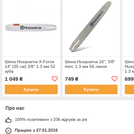
Шина Husqvarna X-Force
Шина Husqvarna 16"; 3/8"
Шина
14" (35 см) 3/8" 1.3 мм 52
mini; 1.3 мм 56 ланок
Husq
зуба
1.3 
хвос
1 049
749
699
₴
₴
Купити
Купити
Про нас
100% позитивних з 336 відгуків за рік
Працює з 27.01.2016