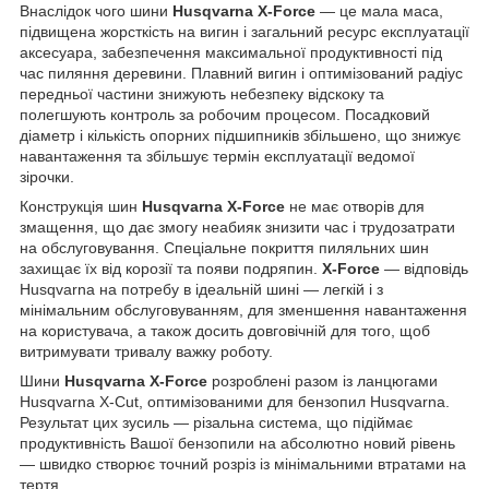
Внаслідок чого шини
Husqvarna X-Force
— це мала маса,
підвищена жорсткість на вигин і загальний ресурс експлуатації
аксесуара, забезпечення максимальної продуктивності під
час пиляння деревини. Плавний вигин і оптимізований радіус
передньої частини знижують небезпеку відскоку та
полегшують контроль за робочим процесом. Посадковий
діаметр і кількість опорних підшипників збільшено, що знижує
навантаження та збільшує термін експлуатації ведомої
зірочки.
Конструкція шин
Husqvarna X-Force
не має отворів для
змащення, що дає змогу неабияк знизити час і трудозатрати
на обслуговування. Спеціальне покриття пиляльних шин
захищає їх від корозії та появи подряпин.
X-Force
— відповідь
Husqvarna на потребу в ідеальній шині — легкій і з
мінімальним обслуговуванням, для зменшення навантаження
на користувача, а також досить довговічній для того, щоб
витримувати тривалу важку роботу.
Шини
Husqvarna X-Force
розроблені разом із ланцюгами
Husqvarna X-Cut, оптимізованими для бензопил Husqvarna.
Результат цих зусиль — різальна система, що підіймає
продуктивність Вашої бензопили на абсолютно новий рівень
— швидко створює точний розріз із мінімальними втратами на
тертя.