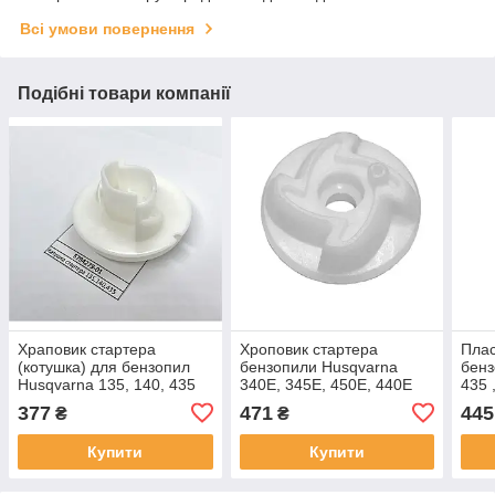
Всі умови повернення
Подібні товари компанії
Храповик стартера
Хроповик стартера
Плас
(котушка) для бензопил
бензопили Husqvarna
бенз
Husqvarna 135, 140, 435
340Е, 345Е, 450Е, 440Е
435 
(5374233-01)
377
471
445
₴
₴
Купити
Купити