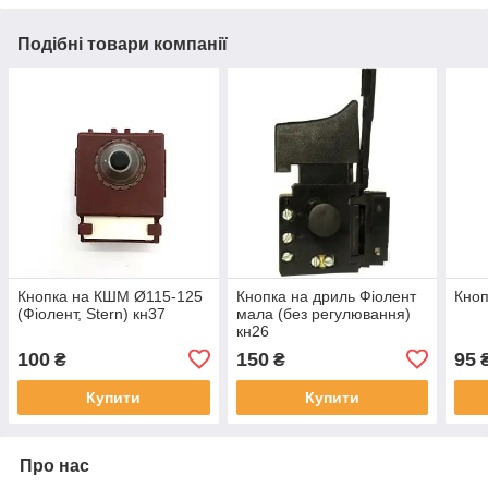
Подібні товари компанії
Кнопка на КШМ Ø115-125
Кнопка на дриль Фіолент
Кноп
(Фіолент, Stern) кн37
мала (без регулювання)
кн26
100
150
95
₴
₴
Купити
Купити
Про нас