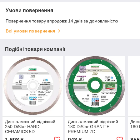
Умови повернення
Повернення товару впродовж 14 днів за домовленістю
Всі умови повернення
Подібні товари компанії
Диск алмазний відрізний.
Диск алмазний відрізний.
Диск
250 DiStar HARD
180 DiStar GRANITE
180 
CERAMICS 5D
PREMIUM 7D
1 698
948
855
₴
₴