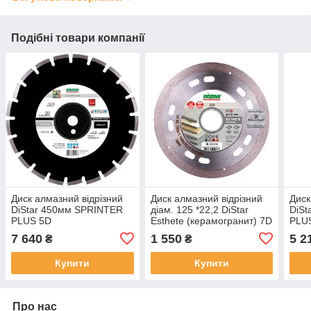
Подібні товари компанії
Диск алмазний відрізний
Диск алмазний відрізний
Диск
DiStar 450мм SPRINTER
діам. 125 *22,2 DiStar
DiSt
PLUS 5D
Esthete (керамогранит) 7D
PLUS
7 640
1 550
5 2
₴
₴
Купити
Купити
Про нас