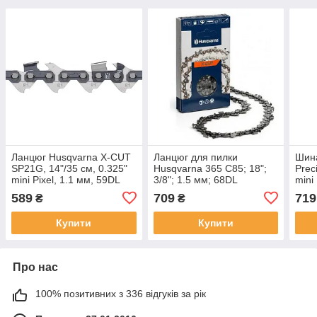
Ланцюг Husqvarna X-CUT
Ланцюг для пилки
Шина
SP21G, 14"/35 см, 0.325"
Husqvarna 365 C85; 18";
Prec
mini Pixel, 1.1 мм, 59DL
3/8"; 1.5 мм; 68DL
mini
(5939141-59)
(DL)
589
709
719
₴
₴
Купити
Купити
Про нас
100% позитивних з 336 відгуків за рік