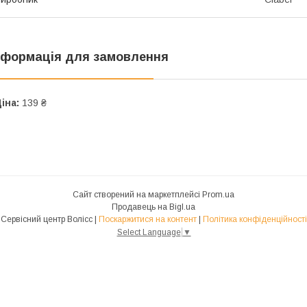
нформація для замовлення
іна:
139 ₴
Сайт створений на маркетплейсі
Prom.ua
Продавець на Bigl.ua
Сервісний центр Волісс |
Поскаржитися на контент
|
Політика конфіденційності
Select Language
▼