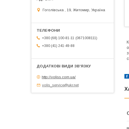
Гоголівська , 19, Житомир, Україна
0671008111
+380 (68) 100-81-11
К
+380 (41) 241-49-88
о
з
с
http://voliss.com.ua/
volis_service@ukr.net
Х
В