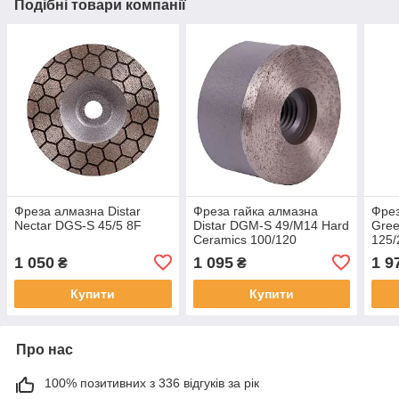
Подібні товари компанії
Фреза алмазна Distar
Фреза гайка алмазна
Фрез
Nectar DGS-S 45/5 8F
Distar DGM-S 49/M14 Hard
Gree
Ceramics 100/120
125/
1 050
1 095
1 9
₴
₴
Купити
Купити
Про нас
100% позитивних з 336 відгуків за рік