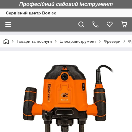
Професійний садовий інструмент
Сервісний центр Волісс
Товари та послуги
Електроінструмент
Фрезери
Ф