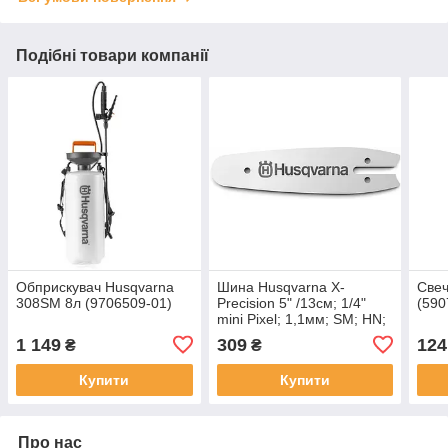
Подібні товари компанії
Обприскувач Husqvarna
Шина Husqvarna X-
Свеч
308SM 8л (9706509-01)
Precision 5" /13см; 1/4"
(590
mini Pixel; 1,1мм; SM; HN;
32DL
1 149
309
124
₴
₴
Купити
Купити
Про нас