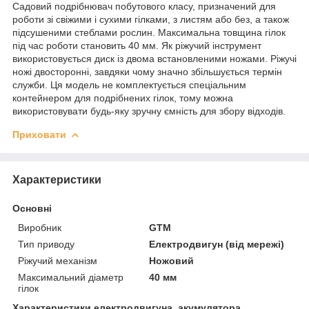
Садовий подрібнювач побутового класу, призначений для
роботи зі свіжими і сухими гілками, з листям або без, а також
підсушеними стеблами рослин. Максимальна товщина гілок
під час роботи становить 40 мм. Як ріжучий інструмент
використовується диск із двома встановленими ножами. Ріжучі
ножі двосторонні, завдяки чому значно збільшується термін
служби. Ця модель не комплектується спеціальним
контейнером для подрібнених гілок, тому можна
використовувати будь-яку зручну ємність для збору відходів.
Приховати
Характеристики
Основні
Виробник
GTM
Тип приводу
Електродвигун (від мережі)
Ріжучий механізм
Ножовий
Максимальний діаметр
40 мм
гілок
Характеристики електродвигуна, акумулятора