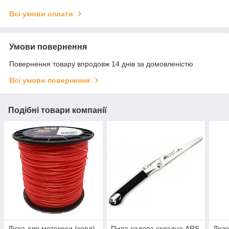
Всі умови оплати
Умови повернення
Повернення товару впродовж 14 днів за домовленістю
Всі умови повернення
Подібні товари компанії
Ліска для мотокоси (корд)
Пила садова складна ARS
Лезо