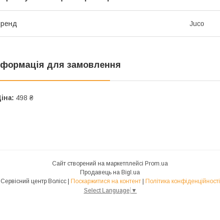
Бренд
Juco
нформація для замовлення
іна:
498 ₴
Сайт створений на маркетплейсі
Prom.ua
Продавець на Bigl.ua
Сервісний центр Волісс |
Поскаржитися на контент
|
Політика конфіденційності
Select Language
▼