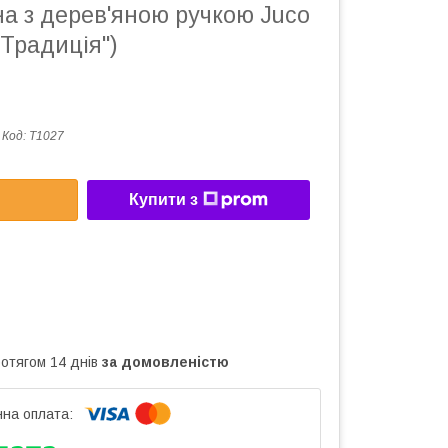
а з дерев'яною ручкою Juco
"Традиція")
Код:
Т1027
Купити з
ротягом 14 днів
за домовленістю