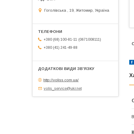
Гоголівська , 19, Житомир, Україна
0671008111
+380 (68) 100-81-11
С
+380 (41) 241-49-88
Х
http://voliss.com.ua/
volis_service@ukr.net
В