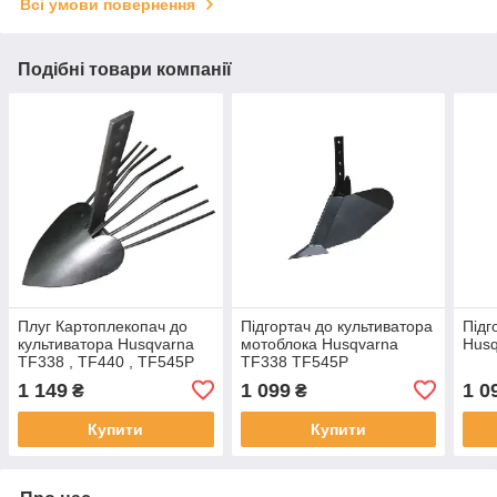
Всі умови повернення
Подібні товари компанії
Плуг Картоплекопач до
Підгортач до культиватора
Підг
культиватора Husqvarna
мотоблока Husqvarna
Hus
TF338 , TF440 , TF545P
TF338 TF545P
1 149
1 099
1 0
₴
₴
Купити
Купити