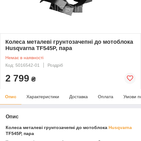
Колеса металеві грунтозачепні до мотоблока
Husqvarna TF545P, пара
Немає в наявності
Код: 5016542-01
Роздріб
2 799
₴
Опис
Характеристики
Доставка
Оплата
Умови п
Опис
Колеса металеві грунтозачепні до мотоблока
Husqvarna
TF545P, пара