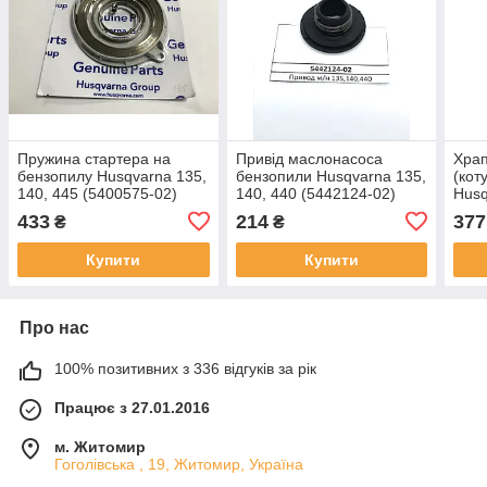
Пружина стартера на
Привід маслонасоса
Храп
бензопилу Husqvarna 135,
бензопили Husqvarna 135,
(кот
140, 445 (5400575-02)
140, 440 (5442124-02)
Husq
433
214
377
₴
₴
Купити
Купити
Про нас
100% позитивних з 336 відгуків за рік
Працює з 27.01.2016
м. Житомир
Гоголівська , 19, Житомир, Україна