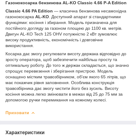
Газонокосарка бензинова AL-KO Classic 4.66 P-A Edition
Classic 4.66 PA Edition
— класична бензинова несамохідна
газонокосарка
AL-KO
. Доступний апарат зі стандартними
функціями: косіння і збирання. Модель призначена для
постійного догляду за газоном площею до 1100 кв. метрів.
Двигун AL-KO Tech 125 OHV потужністю 2 кВт зумовлює
високу продуктивність, економічність і довговічне
використання.
Косарка дає змогу регулювати висоту держака відповідно до
зросту оператора, щоб забезпечити найбільш просту та
оптимальну роботу. До того ж держак складається, що значно
спрощує перевезення і зберігання пристрою. Модель
оснащено містким травозбірником, об'єм якого 65 літрів, що
має покажчик рівня заповнення. Особлива конструкція
травозбірника дає змогу чистити його без зусиль. Висоту
косіння можна легко змінювати в межах від 25 до 75 мм за
допомогою ручки перемикання на кожному колесі.
Приховати
Характеристики