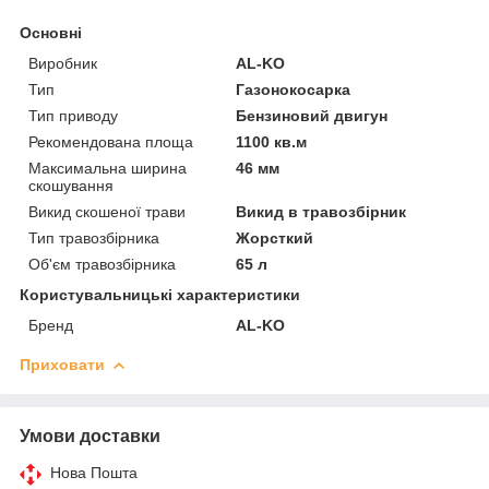
Основні
Виробник
AL-KO
Тип
Газонокосарка
Тип приводу
Бензиновий двигун
Рекомендована площа
1100 кв.м
Максимальна ширина
46 мм
скошування
Викид скошеної трави
Викид в травозбірник
Тип травозбірника
Жорсткий
Об'єм травозбірника
65 л
Користувальницькі характеристики
Бренд
AL-KO
Приховати
Умови доставки
Нова Пошта