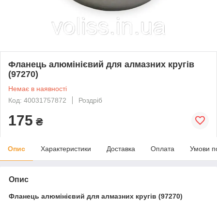
Фланець алюмінієвий для алмазних кругів
(97270)
Немає в наявності
Код: 40031757872
Роздріб
175
₴
Опис
Характеристики
Доставка
Оплата
Умови п
Опис
Фланець алюмінієвий для алмазних кругів (97270)