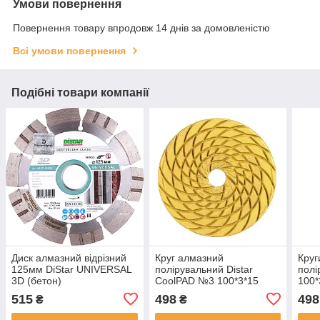
Умови повернення
Повернення товару впродовж 14 днів за домовленістю
Всі умови повернення
Подібні товари компанії
Диск алмазний відрізний
Круг алмазний
Круг
125мм DiStar UNIVERSAL
полірувальний Distar
полі
3D (бетон)
CoolPAD №3 100*3*15
100*
515
498
498
₴
₴