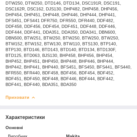
DTW250, DTW250, DTD146, DTD134, DSC191R, DSC191,
DSC162R, DSC162, DJS130, DHP482, DHP458, DHP456,
DHP454, DHP451, DHP448, DHP446, DHP444, DHP441,
DFS451, DFS441 DFR750, DFR550, DFR440, DDF482,
DDF458, DDF456, DDF454, DDF451, DDF448, DDF446,
DDF444, DDF441, DDA351, DDA350, DDA341, DBN600,
DBN500, BTW251, BTW250, BTW250, BTW250, BTW250,
BTW152, BTW152, BTW130, BTW110, BTS130, BTP140,
BTP130, BTD146, BTD143, BTD140, BTD134, BTD130F,
BTD125, BTD063, BJS130, BHP458, BHP456, BHP454,
BHP452, BHP451, BHP450, BHP448, BHP446, BHP444,
BHP442, BHP441, BHP440, BFS451, BFS450, BFS441, BFS440,
BFR550, BFR440, BDF458, BDF456, BDF454, BDF452,
BDF451, BDF450, BDF448, BDF446, BDF444, BDF442,
BDF441, BDF440, BDA351, BDA350
Приховати
Характеристики
Основні
Виробник
Makita