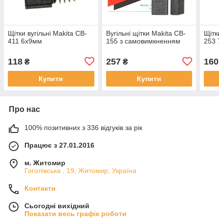
Щітки вугільні Makita CB-
Вугільні щітки Makita CB-
Щітк
411 6х9мм
155 з самовимкненням
253
118
257
160
₴
₴
Купити
Купити
Про нас
100% позитивних з 336 відгуків за рік
Працює з 27.01.2016
м. Житомир
Гоголівська , 19, Житомир, Україна
Контакти
Сьогодні вихідний
Показати весь графік роботи