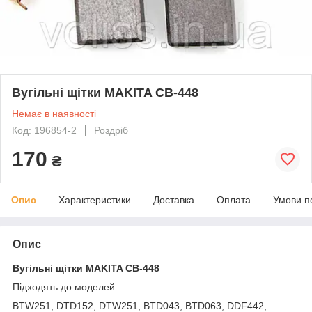
Вугільні щітки MAKITA CB-448
Немає в наявності
Код: 196854-2
Роздріб
170
₴
Опис
Характеристики
Доставка
Оплата
Умови п
Опис
Вугільні щітки MAKITA CB-448
Підходять до моделей:
BTW251, DTD152, DTW251, BTD043, BTD063, DDF442,