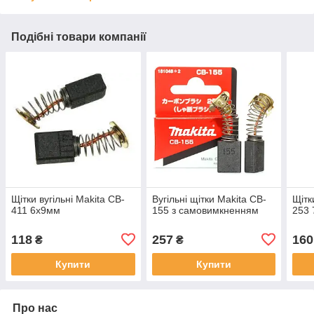
Подібні товари компанії
Щітки вугільні Makita CB-
Вугільні щітки Makita CB-
Щітк
411 6х9мм
155 з самовимкненням
253
118
257
160
₴
₴
Купити
Купити
Про нас