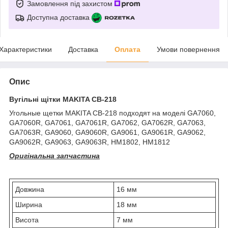
Замовлення під захистом
Доступна доставка
Характеристики
Доставка
Оплата
Умови повернення
Опис
Вугільні щітки MAKITA CB-218
Угольные щетки MAKITA CB-218 подходят на моделі GA7060,
GA7060R, GA7061, GA7061R, GA7062, GA7062R, GA7063,
GA7063R, GA9060, GA9060R, GA9061, GA9061R, GA9062,
GA9062R, GA9063, GA9063R, HM1802, HM1812
Оригінальна запчастина
Довжина
16 мм
Ширина
18 мм
Висота
7 мм