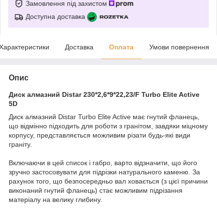
Замовлення під захистом
Доступна доставка
Характеристики
Доставка
Оплата
Умови повернення
Опис
Диск алмазний Distar 230*2,6*9*22,23/F Turbo Elite Active
5D
Диск алмазний Distar Turbo Elite Active має гнутий фланець,
що відмінно підходить для роботи з гранітом, завдяки міцному
корпусу, представляється можливим різати будь-які види
граніту.
Включаючи в цей список і габро, варто відзначити, що його
зручно застосовувати для підрізки натурального каменю. За
рахунок того, що безпосередньо вал ховається (з цієї причини
виконаний гнутий фланець) стає можливим підрізання
матеріалу на велику глибину.