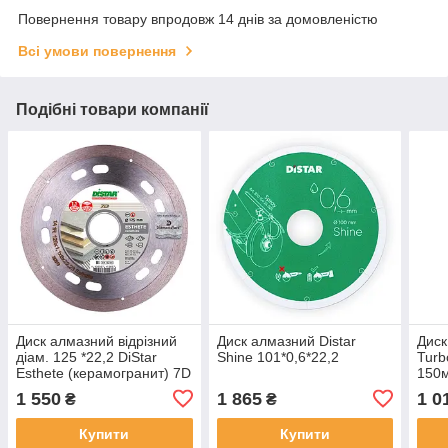
Повернення товару впродовж 14 днів за домовленістю
Всі умови повернення
Подібні товари компанії
Диск алмазний відрізний
Диск алмазний Distar
Диск
діам. 125 *22,2 DiStar
Shine 101*0,6*22,2
Turb
Esthete (керамогранит) 7D
150
1 550
1 865
1 0
₴
₴
Купити
Купити