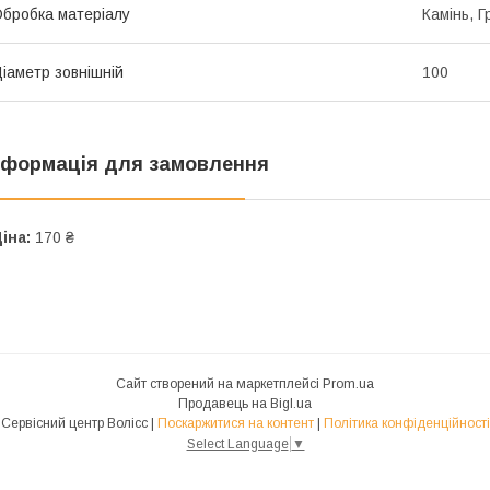
бробка матеріалу
Камінь, Г
іаметр зовнішній
100
нформація для замовлення
іна:
170 ₴
Сайт створений на маркетплейсі
Prom.ua
Продавець на Bigl.ua
Сервісний центр Волісс |
Поскаржитися на контент
|
Політика конфіденційності
Select Language
▼