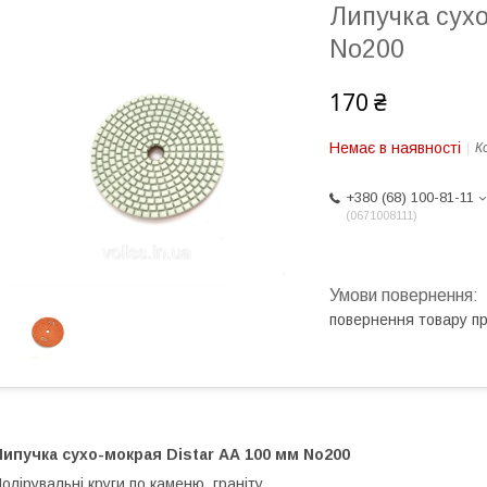
Липучка сухо
No200
170 ₴
Немає в наявності
К
+380 (68) 100-81-11
0671008111
повернення товару п
ипучка сухо-мокрая Distar АА 100 мм No200
олірувальні круги по каменю, граніту