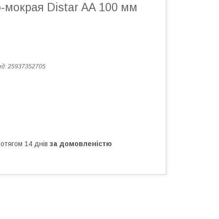
-мокрая Distar АА 100 мм
од:
25937352705
ротягом 14 днів
за домовленістю