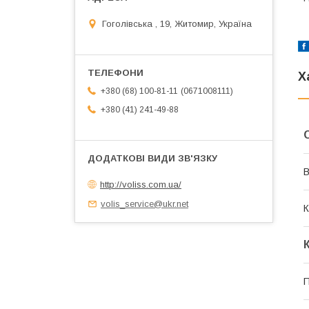
Гоголівська , 19, Житомир, Україна
Х
0671008111
+380 (68) 100-81-11
+380 (41) 241-49-88
В
http://voliss.com.ua/
volis_service@ukr.net
К
П