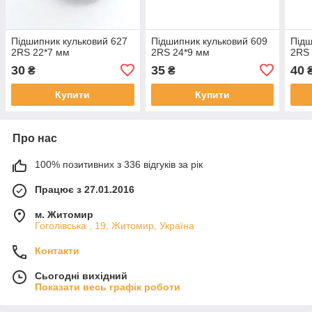
Підшипник кульковий 627
Підшипник кульковий 609
Підш
2RS 22*7 мм
2RS 24*9 мм
2RS 
30
35
40
₴
₴
Купити
Купити
Про нас
100% позитивних з 336 відгуків за рік
Працює з 27.01.2016
м. Житомир
Гоголівська , 19, Житомир, Україна
Контакти
Сьогодні вихідний
Показати весь графік роботи