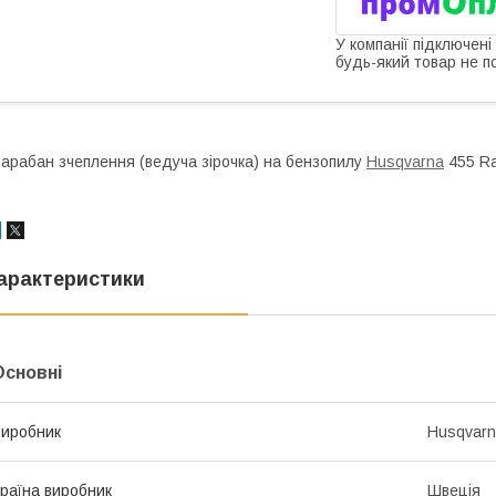
У компанії підключені
будь-який товар не п
арабан зчеплення (ведуча зірочка) на бензопилу
Husqvarna
455 Ra
арактеристики
Основні
иробник
Husqvar
раїна виробник
Швеція