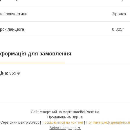
ип запчастини
Зірочка
рок ланцюга
0,325''
нформація для замовлення
іна:
955 ₴
Сайт створений на маркетплейсі
Prom.ua
Продавець на Bigl.ua
Сервісний центр Волісс |
Поскаржитися на контент
|
Політика конфіденційності
Select Language
▼