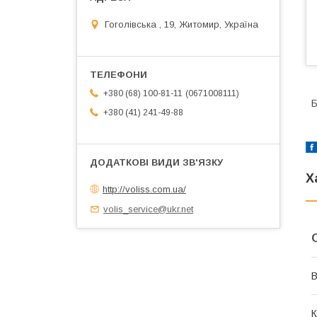
Гоголівська , 19, Житомир, Україна
0671008111
+380 (68) 100-81-11
Б
+380 (41) 241-49-88
Х
http://voliss.com.ua/
volis_service@ukr.net
В
К