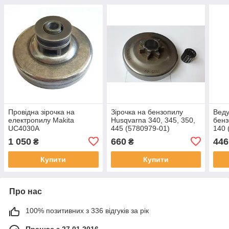
Провідна зірочка на
Зірочка на бензопилу
Веду
електропилу Makita
Husqvarna 340, 345, 350,
бенз
UC4030A
445 (5780979-01)
140 
1 050
660
446
₴
₴
Купити
Купити
Про нас
100% позитивних з 336 відгуків за рік
Працює з 27.01.2016