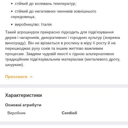
стійкий до коливань температур;
стійкий до негативних чинників зовнішнього
середовища;
виробництво: Італія.
Такий агрошнурок прекрасно підходить для підв'язування
дерев і чагарників, декоративних і городних культур (зокрема
винограду). Він не врізається в рослину в міру її росту й не
перешкоджає руху соків та іншим життєво важливим
процесам. Завдяки чудовій якості є гідною альтернативою
традиційним підв'язувальним матеріалам (металевого дроту,
шнуркам).
Приховати
Характеристики
Основні атрибути
Виробник
Cordioli