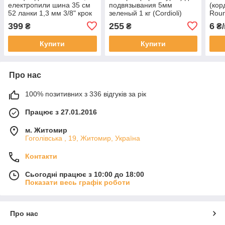
електропили шина 35 см
подвязывания 5мм
(кор
52 ланки 1,3 мм 3/8" крок
зеленый 1 кг (Cordioli)
Roun
Husqvarna
399
255
6
₴
₴
₴/
Купити
Купити
Про нас
100% позитивних з 336 відгуків за рік
Працює з 27.01.2016
м. Житомир
Гоголівська , 19, Житомир, Україна
Контакти
Сьогодні працює з 10:00 до 18:00
Показати весь графік роботи
Про нас