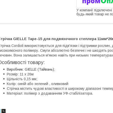
У компанії підключені
будь-який товар не п
трічка GIELLE Tape-15 для подвязочного степлера 11мм*26м
трічка Cordioli використовується для підв'язки і підтримки рослин, 
исокоякісного полімеру. Смуги абсолютно безпечні і не шкодять ро
ечовин. Вона залишається м'якою навіть при низьких температурах
Особливості товару:
Виробник: GIELLE (Тайвань)
;
Розмір: 11 х 26м
Щільність 0,15 мм;
Колір: синій або зелений , оливковий
Стрічка містить чудові властивості в широкому діапазоні темпе
Матеріал: полімер з додаванням УФ-стабілізатора.