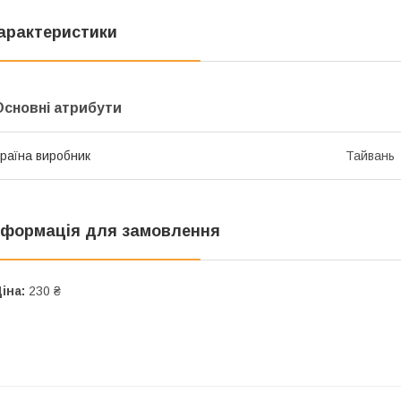
арактеристики
Основні атрибути
раїна виробник
Тайвань
нформація для замовлення
іна:
230 ₴