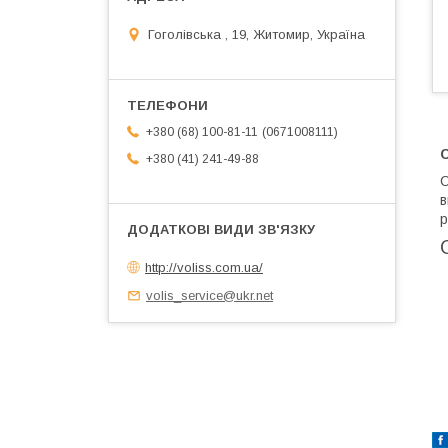
Гоголівська , 19, Житомир, Україна
0671008111
+380 (68) 100-81-11
С
+380 (41) 241-49-88
С
в
р
http://voliss.com.ua/
volis_service@ukr.net