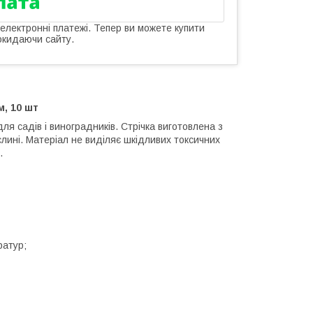
 електронні платежі. Тепер ви можете купити
окидаючи сайту.
, 10 шт
для садів і виноградників. Стрічка виготовлена з
слині. Матеріал не виділяє шкідливих токсичних
.
ратур;