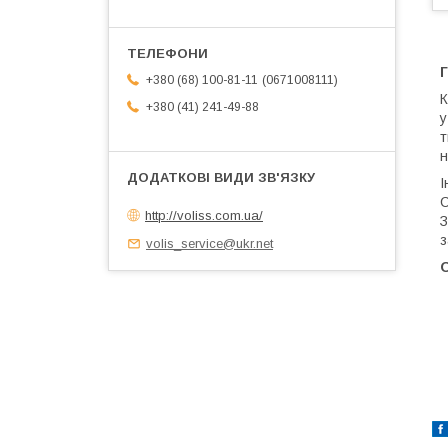
Г
0671008111
+380 (68) 100-81-11
К
+380 (41) 241-49-88
у
т
н
І
С
http://voliss.com.ua/
З
з
volis_service@ukr.net
О