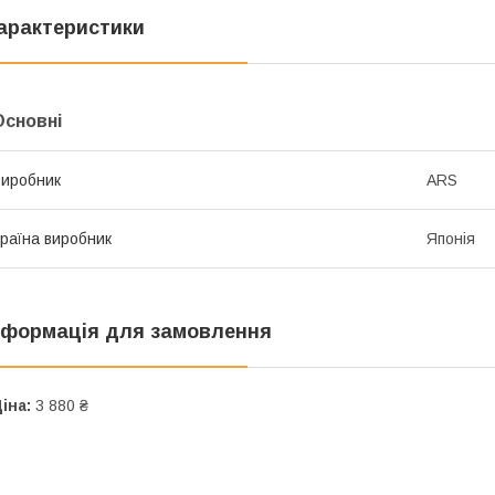
арактеристики
Основні
иробник
ARS
раїна виробник
Японія
нформація для замовлення
іна:
3 880 ₴