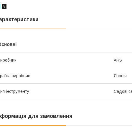
арактеристики
Основні
иробник
ARS
раїна виробник
Японія
ип інструменту
Садові с
нформація для замовлення