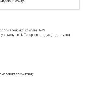
окидаючи сайту.
озробки японської компанії ARS
у всьому світі. Тепер ця продукція доступна і
ромованим покриттям;