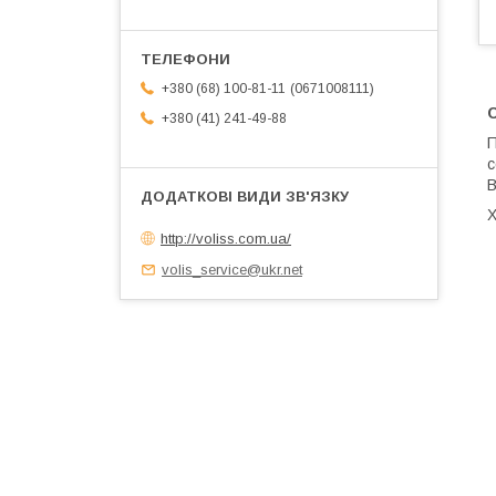
0671008111
+380 (68) 100-81-11
+380 (41) 241-49-88
П
c
В
Х
http://voliss.com.ua/
volis_service@ukr.net