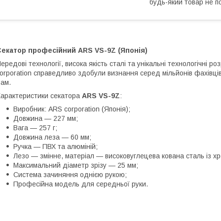
будь-який товар не п
Секатор професійний ARS VS-9Z (Японія)
ередові технології, висока якість сталі та унікальні технологічні р
orporation справедливо здобули визнання серед мільйонів фахівців 
ам.
арактеристики секатора
ARS VS-9Z
:
Виробник: ARS corporation (Японія);
Довжина — 227 мм;
Вага — 257 г;
Довжина леза — 60 мм;
Ручка — ПВХ та алюміній;
Лезо — змінне, матеріал — високовуглецева кована сталь із х
Максимальний діаметр зрізу — 25 мм;
Система зачиняння однією рукою;
Професійна модель для середньої руки.