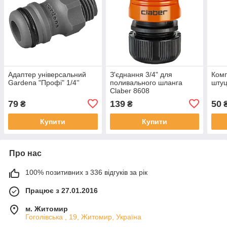
Адаптер універсальний
З'єднання 3/4" для
Комп
Gardena "Профі" 1/4''
поливального шланга
штуц
Claber 8608
79
139
50
₴
₴
Купити
Купити
Про нас
100% позитивних з 336 відгуків за рік
Працює з 27.01.2016
м. Житомир
Гоголівська , 19, Житомир, Україна