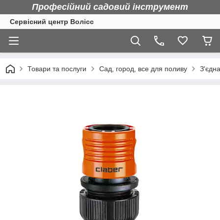
Професійний садовий інструмент
Сервісний центр Волісс
Товари та послуги
Сад, город, все для поливу
З'єдн