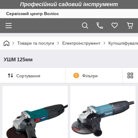
Професійний садовий інструмент
Сервісний центр Волісс
Товари та послуги
Електроінструмент
Кутошліфуваль
УШМ 125мм
Сортування
0
Фільтри