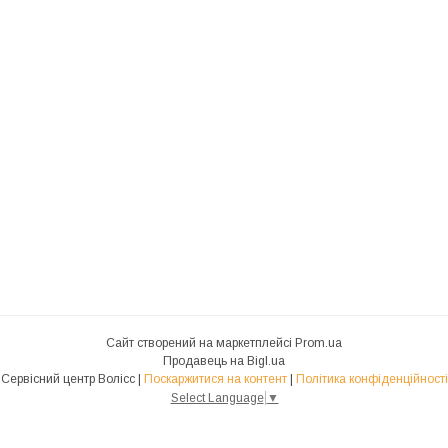
Сайт створений на маркетплейсі
Prom.ua
Продавець на Bigl.ua
Сервісний центр Волісс |
Поскаржитися на контент
|
Політика конфіденційності
Select Language
▼