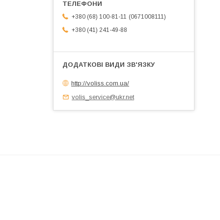
0671008111
+380 (68) 100-81-11
+380 (41) 241-49-88
http://voliss.com.ua/
volis_service@ukr.net