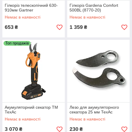
Гілкоріз телескопічний 630-
Гілкоріз Gardena Comfort
910мм Gartner
500BL (8770-20)
Немає в наявності
Немає в наявності
653
1 359
₴
₴
Топ продажів
Акумуляторний секатор ТМ
Лезо для акумуляторного
ТехАс
секатора 25 мм ТехАс
Немає в наявності
Немає в наявності
3 070
230
₴
₴