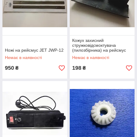
Кожух захисний
стружковідсмоктувача
Ножі на рейсмус JET JWP-12
(пилозбірника) на рейсмус
JWP-12
Немає в наявності
Немає в наявності
950
198
₴
₴