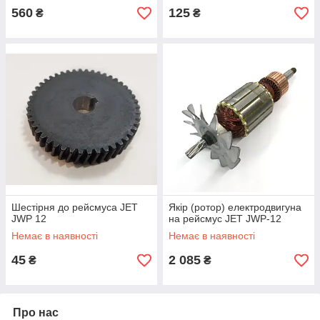
560
125
₴
₴
Шестірня до рейсмуса JET
Якір (ротор) електродвигуна
JWP 12
на рейсмус JET JWP-12
Немає в наявності
Немає в наявності
45
2 085
₴
₴
Про нас